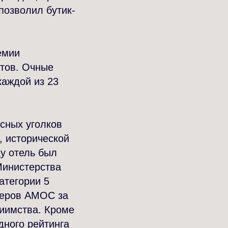
позволил бутик-
емии
тов. Очные
каждой из 23
сных уголков
, исторической
у отель был
Министерства
атегории 5
ьеров АМОС за
риимства. Кроме
дного рейтинга