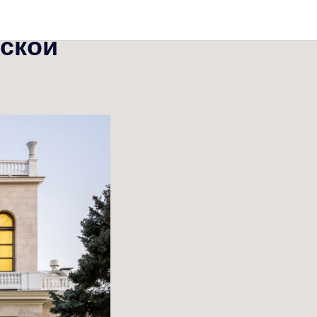
в
ской