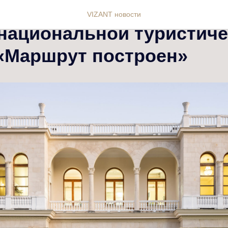
тель «Дача Рахманинов» 
VIZANT новости
национальной туристиче
«Маршрут построен»