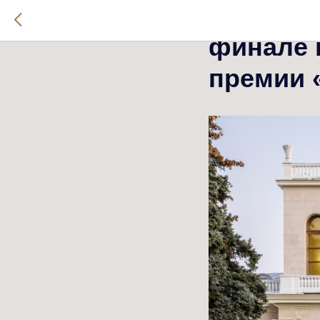
Бутик-о
финале 
премии 