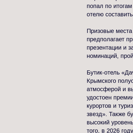
попал по итогам
отелю составит
Призовые места 
предполагает п
презентации и з
номинаций, прой
Бутик-отель «Да
Крымского полуо
атмосферой и вы
удостоен премии
курортов и тури
звезд». Также б
высокий уровень
того, в 2026 го