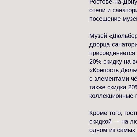
Ростове-на-Дону
отели и санатор
посещение музе
Музей «Дюльбер
дворца-санатор
присоединяется 
20% скидку на в
«Крепость Дюльб
с элементами чё
также скидка 20
коллекционные 
Кроме того, гос
скидкой — на лю
одном из самых