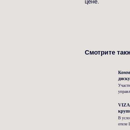
цене.
Смотрите так
Комм
диску
Участн
управ
VIZA
круп
В усло
отеле 