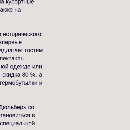
на курортные
также на
 исторического
 впервые
едлагает гостям
спектакль
рной одежде или
 скидка 30 %, а
 термобутылки и
«Дюльбер» со
тановиться в
 специальной