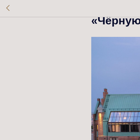
Отели с
«Чёрную