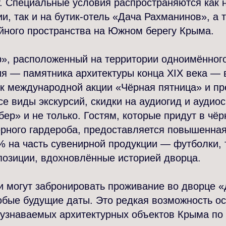
. Специальные условия распространяются как 
ии, так и на бутик-отель «Дача Рахманинов», а 
йного пространства на Южном берегу Крыма.
», расположенный на территории одноимённого
ия — памятника архитектуры конца XIX века —
к международной акции «Чёрная пятница» и пр
се виды экскурсий, скидки на аудиогид и аудио
ер» и не только. Гостям, которые придут в чё
рного гардероба, предоставляется повышенная
% на часть сувенирной продукции — футболки,
позиции, вдохновлённые историей дворца.
ти могут забронировать проживание во дворце 
бые будущие даты. Это редкая возможность ос
 узнаваемых архитектурных объектов Крыма по