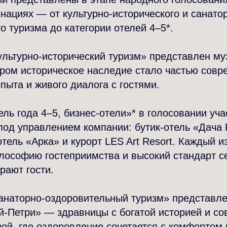
нациях — от культурно-исторического и санато
о туризма до категории отелей 4–5*.
ультурно-исторический туризм» представлен м
ором историческое наследие стало частью совр
опыта и живого диалога с гостями.
ель года 4–5, бизнес-отели»* в голосовании уча
под управлением компании: бутик-отель «Дача
отель «Арка» и курорт LES Art Resort. Каждый и
ософию гостеприимства и высокий стандарт се
рают гости.
анаторно-оздоровительный туризм» представл
й-Петри» — здравницы с богатой историей и с
ой, где оздоровление сочетается с комфортом 