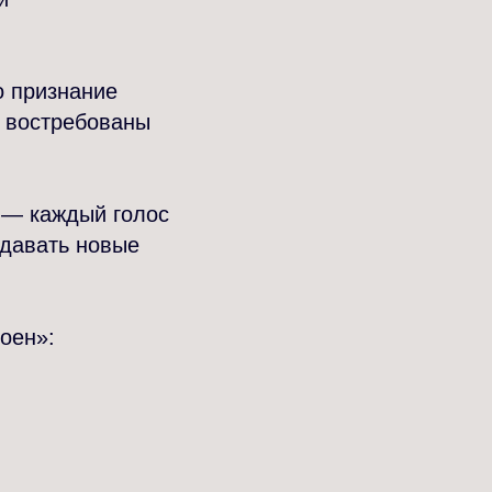
о признание
о востребованы
 — каждый голос
здавать новые
оен»: