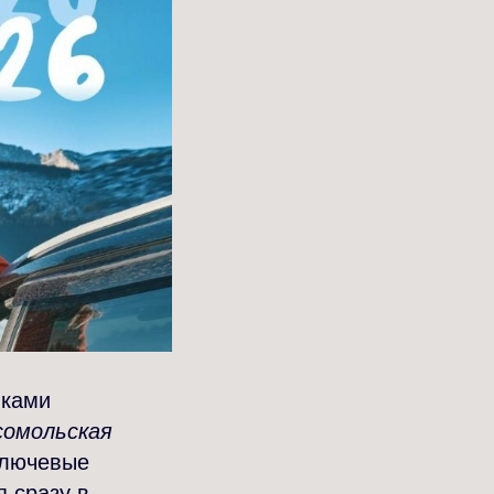
иками
сомольская
ключевые
 сразу в