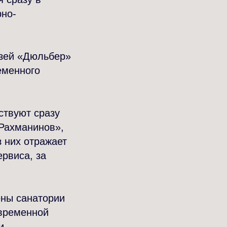
рно-
узей «Дюльбер»
еменного
ствуют сразу
 Рахманинов»,
з них отражает
рвиса, за
ены санатории
овременной
и