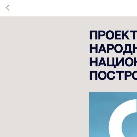
Проект
народ
Нацио
постр