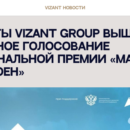
VIZANT новости
ы VIZANT GROUP вы
ное голосование
нальной премии «М
оен»