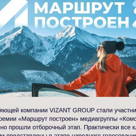
яющей компании VIZANT GROUP стали участн
ремии «Маршрут построен» медиагруппы
«Ком
но прошли отборочный этап. Практически все 
и представлены в этапе народного голосования