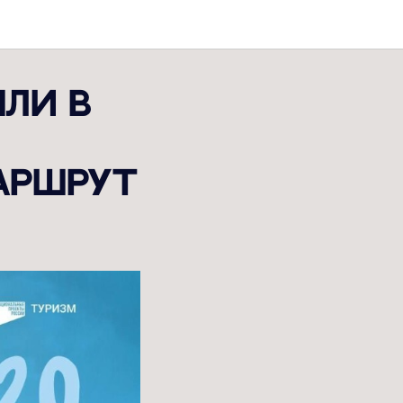
шли в
аршрут