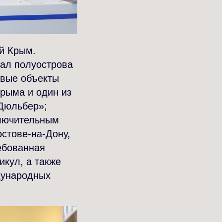
й Крым.
ал полуострова
евые объекты
Крыма и один из
«Дюльбер»;
ключительным
стове-на-Дону,
ебованная
икул, а также
дународных