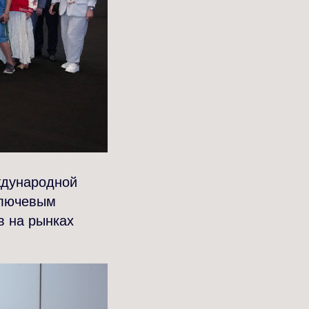
ждународной
 ключевым
в на рынках