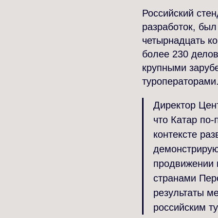
Российский стен
разработок, был
четырнадцать к
более 230 дело
крупными заруб
туроператорами
Директор Цен
что Катар по-
контексте раз
демонстрирую
продвижении п
странами Пер
результаты м
российским т