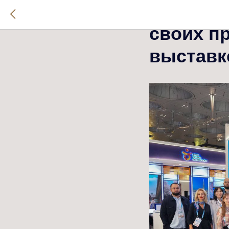
VIZANT 
своих п
выставк