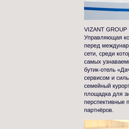
VIZANT GROUP с
Управляющая ко
перед междунар
сети, среди кот
самых узнаваем
бутик-отель «Д
сервисом и силь
семейный курорт
площадка для зи
перспективные 
партнёров.