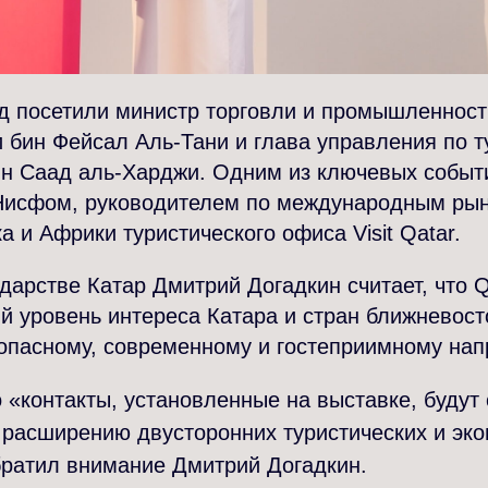
нд посетили министр торговли и промышленнос
 бин Фейсал Аль-Тани и глава управления по т
н Саад аль-Харджи. Одним из ключевых событи
Нисфом, руководителем по международным рын
а и Африки туристического офиса Visit Qatar.
дарстве Катар Дмитрий Догадкин считает, что
й уровень интереса Катара и стран ближневост
зопасному, современному и гостеприимному на
 «контакты, установленные на выставке, будут
 расширению двусторонних туристических и эк
братил внимание Дмитрий Догадкин.