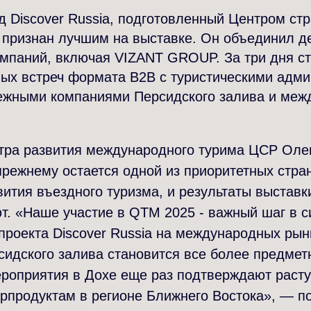
д Discover Russia, подготовленный Центром стр
 признан лучшим на выставке. Он объединил де
омпаний, включая VIZANT GROUP. За три дня с
вых встреч формата B2B с туристическими адм
ежными компаниями Персидского залива и ме
.
тра развития международного турима ЦСР Олег
прежнему остается одной из приоритетных стра
вития въездного туризма, и результаты выставк
т. «Наше участие в QTM 2025 - важный шаг в 
роекта Discover Russia на международных рын
сидского залива становится все более предмет
ероприятия в Дохе еще раз подтверждают раст
урпродуктам в регионе Ближнего Востока», — п