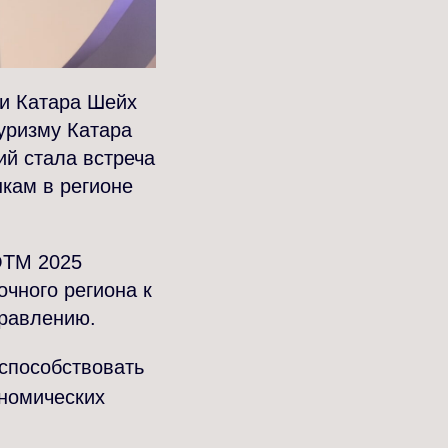
ти Катара Шейх
уризму Катара
й стала встреча
кам в регионе
 QTM 2025
очного региона к
правлению.
 способствовать
ономических