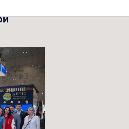
нциал
ой