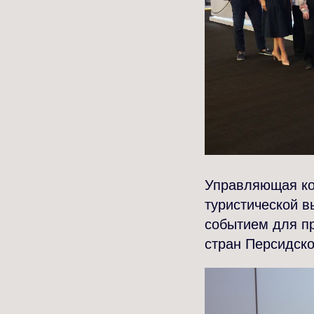
Управляющая ко
туристической в
событием для пр
стран Персидско