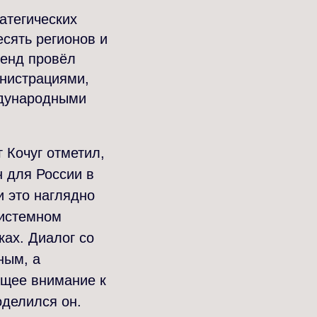
атегических
сять регионов и
тенд провёл
инистрациями,
ждународными
 Кочуг отметил,
н для России в
и это наглядно
системном
ках. Диалог со
ным, а
ущее внимание к
оделился он.