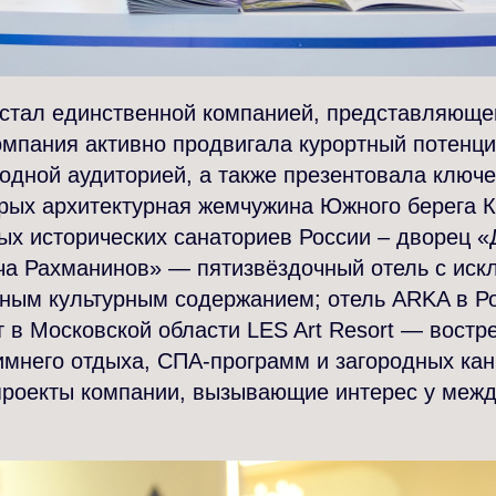
тал единственной компанией, представляюще
мпания активно продвигала курортный потенци
одной аудиторией, а также презентовала ключ
орых архитектурная жемчужина Южного берега 
ых исторических санаториев России – дворец 
ача Рахманинов» — пятизвёздочный отель с ис
ным культурным содержанием; отель ARKA в Ро
 в Московской области LES Art Resort — востр
мнего отдыха, СПА-программ и загородных кан
проекты компании, вызывающие интерес у меж