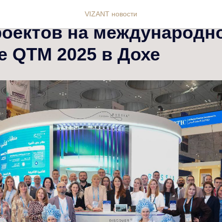
GROUP представил поте
VIZANT новости
роектов на международн
е QTM 2025 в Дохе