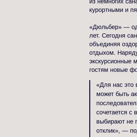
из немногих сан
курортными и п
«Дюльбер» — од
лет. Сегодня са
объединяя оздо
отдыхом. Наряд
экскурсионные м
гостям новые фо
«Для нас это 
может быть а
последовател
сочетается с 
выбирают не п
отклик», — п