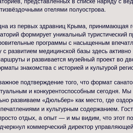
аториев, представленных в списке наряду с в
ятизвёздочными отелями полуострова.
на из первых здравниц Крыма, принимающая г
наторий формирует уникальный туристический п
ровительные программы с насыщенным впечат
у с развитием медицинской базы здесь активн
аршруты и развивается музейный проект во дв
рматы знакомства с историей и культурой реги
важное подтверждение того, что формат санато
ктуальным и конкурентоспособным сегодня. Мы
ьно развиваем «Дюльбер» как место, где оздо
впечатлениями и культурным содержанием. Гос
росто отдых, а опыт — и мы видим, что этот п
одчеркнул коммерческий директор управляюще