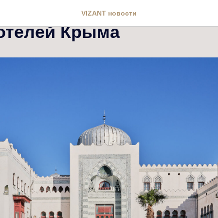
ий «Дюльбер» вошёл в Т
VIZANT новости
отелей Крыма