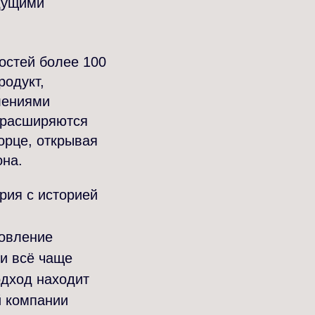
едущими
остей более 100
родукт,
лениями
о расширяются
орце, открывая
она.
рия с историей
ровление
ти всё чаще
одход находит
й компании