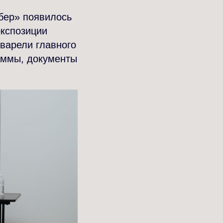
бер» появилось
экспозиции
кварели главного
раммы, документы