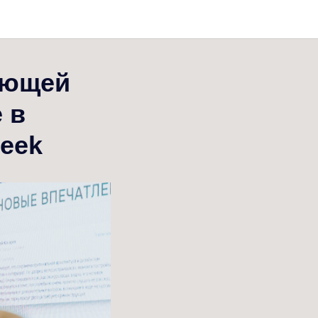
яющей
 в
week