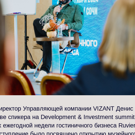
иректор Управляющей компании VIZANT Денис 
тве спикера на Development & Investment summit
 ежегодной недели гостиничного бизнеса Ruvier
ступление было посвящено открытию музейного