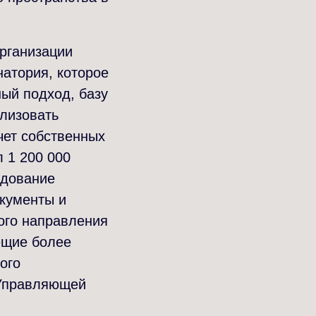
рганизации
натория, которое
ный подход, базу
ализовать
чет собственных
 1 200 000
едование
окументы и
ого направления
ющие более
ого
 Управляющей