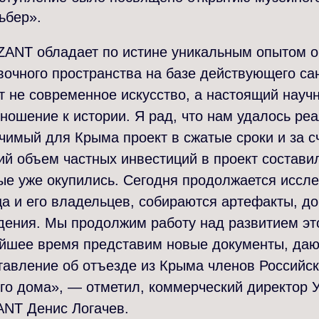
ьбер».
ZANT обладает по истине уникальным опытом о
очного пространства на базе действующего са
 не современное искусство, а настоящий науч
ношение к истории. Я рад, что нам удалось ре
чимый для Крыма проект в сжатые сроки и за с
й объем частных инвестиций в проект составил
рые уже окупились. Сегодня продолжается иссл
а и его владельцев, собираются артефакты, д
дения. Мы продолжим работу над развитием эт
айшее время представим новые документы, да
тавление об отъезде из Крыма членов Российск
го дома», — отметил, коммерческий директор
ANT Денис Логачев.