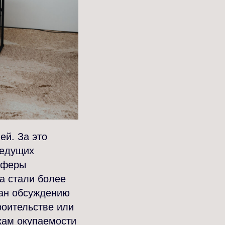
ей. За это
ведущих
 сферы
а стали более
дан обсуждению
роительстве или
кам окупаемости