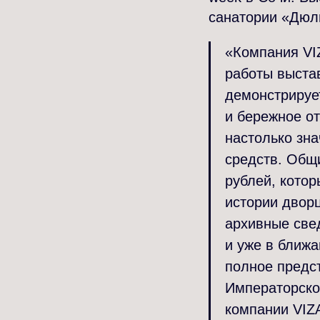
санатории «Дюл
«Компания VI
работы выстав
демонстрирует
и бережное от
настолько зна
средств. Общи
рублей, кото
истории дворц
архивные све
и уже в ближ
полное предс
Императорско
компании VIZ